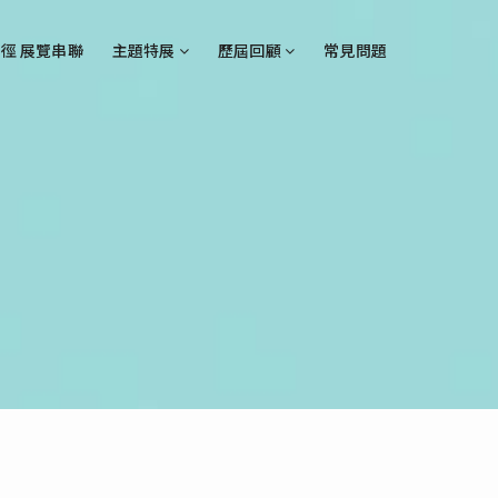
徑 展覽串聯
主題特展
歷屆回顧
常見問題