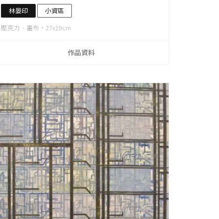
林晏印
小資區
壓克力、畫布，27x19cm
作品資料