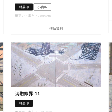
林晏印
小資區
壓克力、畫布，27x19cm
作品資料
作品資料
消融線界-11
林晏印
壓克力、畫布，80x160cm