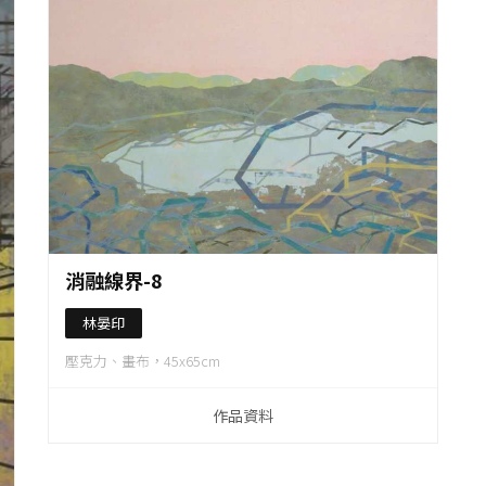
作品資料
消融線界-8
林晏印
壓克力、畫布，45x65cm
作品資料