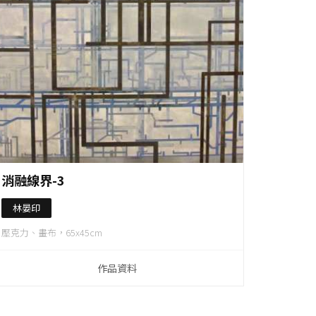
作品資料
消融線界-3
林晏印
壓克力、畫布，65x45cm
作品資料