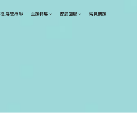
徑 展覽串聯
主題特展
歷屆回顧
常見問題