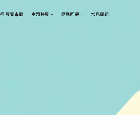
徑 展覽串聯
主題特展
歷屆回顧
常見問題