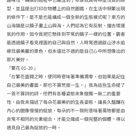
型，並且提出打印在物體上的自然圖鑑，在生活中頻繁出現
的條件下，是不是也能構成一個全新的生態模式呢？東方的
山海鎮是以鏡子畫上山與海，人們認為它有反射、擋去壞運
氣的作用，如今我把它懸掛到平常的鏡子一樣的位置，觀者
能透過鏡子看見裡面的自己與自然，人時常透過跋山涉水追
尋找最美麗的景色，但永遠比不過的是自己心中所想像出的
那片美好。
「繁花 01-20 」
「在繁花盛開之時，便同時意味著準備凋零，但如果能記住
自己最美的畫面，那也不算荒度一生。」我為這些生命提了
一首不算詩的詩，他們有各種姿態來象徵獨一無二的重要
性，由我來描述了每朵花最美的的生長姿態，讓長久醞釀在
內心的圖像慢慢的綻放，每朵的不一致則意味著萬物都是由
非常不相同的元素組合，才能交織成一個完整的個體，得以
遇見自己最為綻放的一時。