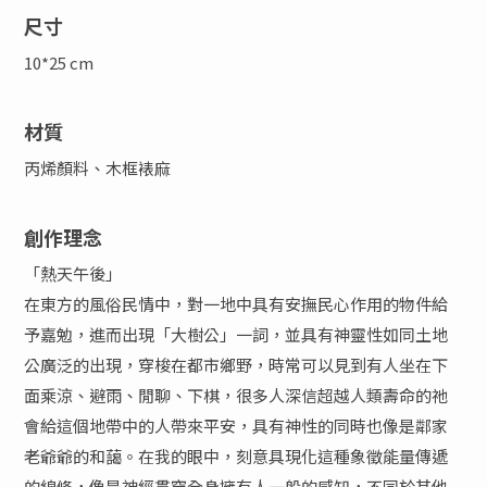
尺寸
10*25 cm
材質
丙烯顏料、木框裱麻
創作理念
「熱天午後」
在東方的風俗民情中，對一地中具有安撫民心作用的物件給
予嘉勉，進而出現「大樹公」一詞，並具有神靈性如同土地
公廣泛的出現，穿梭在都市鄉野，時常可以見到有人坐在下
面乘涼、避雨、閒聊、下棋，很多人深信超越人類壽命的祂
會給這個地帶中的人帶來平安，具有神性的同時也像是鄰家
老爺爺的和藹。在我的眼中，刻意具現化這種象徵能量傳遞
的線條，像是神經貫穿全身擁有人一般的感知，不同於其他