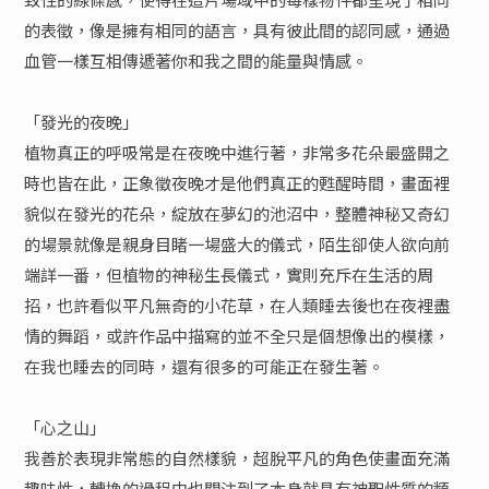
的表徵，像是擁有相同的語言，具有彼此間的認同感，通過
血管一樣互相傳遞著你和我之間的能量與情感。
「發光的夜晚」
植物真正的呼吸常是在夜晚中進行著，非常多花朵最盛開之
時也皆在此，正象徵夜晚才是他們真正的甦醒時間，畫面裡
貌似在發光的花朵，綻放在夢幻的池沼中，整體神秘又奇幻
的場景就像是親身目睹一場盛大的儀式，陌生卻使人欲向前
端詳一番，但植物的神秘生長儀式，實則充斥在生活的周
招，也許看似平凡無奇的小花草，在人類睡去後也在夜裡盡
情的舞蹈，或許作品中描寫的並不全只是個想像出的模樣，
在我也睡去的同時，還有很多的可能正在發生著。
「心之山」
我善於表現非常態的自然樣貌，超脫平凡的角色使畫面充滿
趣味性，轉換的過程中也關注到了本身就具有神聖性質的類