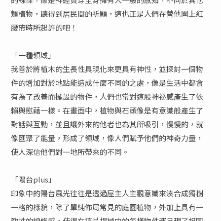
類植物，聽得到居民間的祈願，這也正是人們在替他圍上紅
腰帶時所起許的吧！
「一種領域」
我善於將植木的生長性具現化來更具有神性，並探討一個物
件的增加對於地點能造成什麼不同的之處，像是生活中都會
有為了改善而擺設的物件，人們也常對這股神祕感產生了依
賴與慰藉一樣。在畫面中，植物與石頭像是有意識般產生了
對話與互動，並且讓外來的他者也為其所吸引，慢慢的，就
像匯聚了能量，形成了領域，像人們賦予他們的神奇力量，
使人深信他們對一地所帶來的不同。
「陽台plus」
印象中的陽台風光往往是透過屋主人主觀意識來湊合成獨樹
一格的樣貌，除了單純佈局常見的庭園植物，外加上具有一
致性的線條感，使得在這片場域中的每樣物件都呈現了相同