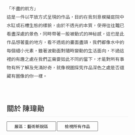
「不盡的前方」
這是一件以平放方式呈現的作品，目的在我刻意模擬庭院中
水缸或石槽生態的樣貌，由於不透光的本質，使得往往難已
看盡深處的景色，同時帶著一股被動式的神秘感，這也是此
作品想著重的地方，看不透底的畫面盡頭，我們都像水中的
每個細小元素，雖著波動面對隨時變動的生活面向，不過這
裡的有趣之處在我們正需要如此不同的當下，才能對所有事
物有所了解及充滿好奇，就像視圖探究作品深色之處是否還
藏有圖像的你一樣。
關於 陳瑋勛
展區：藝術新銳區
檢視所有作品