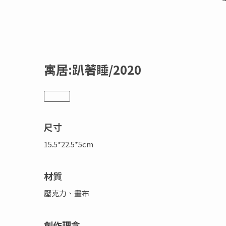
寓居:趴著睡/2020
尺寸
15.5*22.5*5cm
材質
壓克力、畫布
創作理念