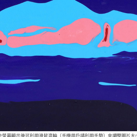
全螢幕顯示後可利用滑鼠滾輪（手機用戶請利用手勢）來調整圖片大