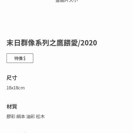
末日群像系列之鷹餵愛/2020
特價 $
尺寸
18x18cm
材質
膠彩 絹本 油彩 松木