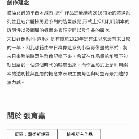
創作理念
體操女爵的平衡木練習-這件作品是延續我2016開始的體操系
列並且結合體操男爵系列的造型感覺,形式上採用利用絹本的
透明性以及圖層的概面來表現空間以及作品的層次.
末日群像系列-這系列是有感於2020年是有生以來最有末日感
的一年，因此想藉由末日群像這系列小型肖像畫的形式，將
末日來臨前將眾生群像記錄下來，希望在作品量的堆積下勾
勒出屬於一個這個時代的輪廓出來，而作品形式上是利用絹
本的透明性與圖層的概念來表現主要角色與時空背景抽離的
無力感。
關於 張育嘉
展區：藝術新銳區
檢視所有作品