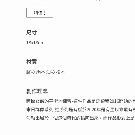
特價 $
尺寸
18x18cm
材質
膠彩 絹本 油彩 松木
創作理念
體操女爵的平衡木練習-這件作品是延續我2016開始
末日群像系列-這系列是有感於2020年是有生以來
勾勒出屬於一個這個時代的輪廓出來，而作品形式上是