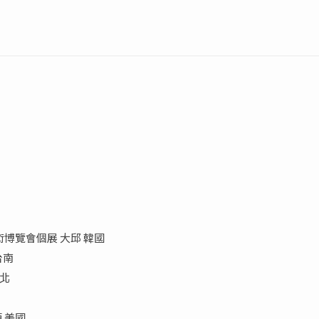
國大邱藝術博覽會個展 大邱 韓國
台南
台北
頓 美國