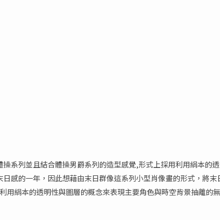
的體操系列並且結合體操男爵系列的造型感覺,形式上採用利用絹本的
最有末日感的一年，因此想藉由末日群像這系列小型肖像畫的形式，將
利用絹本的透明性與圖層的概念來表現主要角色與時空背景抽離的