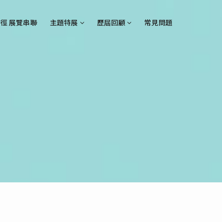
徑 展覽串聯
主題特展
歷屆回顧
常見問題