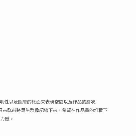
透明性以及圖層的概面來表現空間以及作品的層次.
末日來臨前將眾生群像記錄下來，希望在作品量的堆積下
無力感。