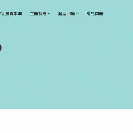
徑 展覽串聯
主題特展
歷屆回顧
常見問題
9