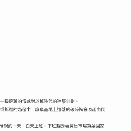
後一種懷舊的情感對於舊時代的建築刻劃。
構或拆遷的過程中，廢棄基地上遺落的破碎陶瓷喚起由民
於母親的一天：白天上班、下班趕去著黃昏市場買菜回家