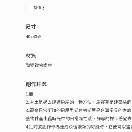
特價 $
尺寸
40x40x5
材質
陶瓷複合媒材
創作理念
1.無
2..夯土是過去建造房屋的一種方法，馬賽克是建築
3..觀察日常街道的房屋型式連棟街屋是台灣常見的
藝物件產出舊時光中的日常臨在感，靜靜的標示著過去
4.把陶瓷創作作為達成永恆歌頌的可能時，它便可以