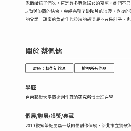
煮飯給孩子們吃。這是許多職業婦女的寫照，她們不只
5.陶與漆藝的結合，金繕完整了破陶片的浪漫，恢復
的父愛，甜蜜的負荷化作粒粒的飯溫暖不只是肚子，也
關於 蔡佩儒
展區：藝術新銳區
檢視所有作品
學歷
台南藝術大學藝術創作理論研究所博士班在學
個展/聯展/獲獎/典藏
2019 觀察筆記昆蟲—蔡佩儒創作個展，新北市立鶯