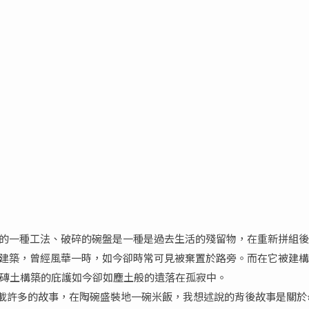
裝飾的一種工法、破碎的碗盤是一種是過去生活的殘留物，在重新拼組
家庭建築，曾經風華一時，如今卻時常可見被棄置於路旁。而在它被建
磚土構築的庇護如今卻如塵土般的遺落在孤寂中。
盛載許多的故事，在陶碗盛裝地一碗米飯，我想述說的背後故事是關