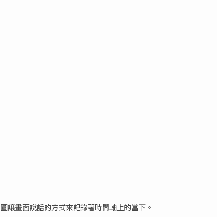
。
。
企圖讓畫面說話的方式來記錄著時間軸上的當下。