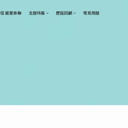
徑 展覽串聯
主題特展
歷屆回顧
常見問題