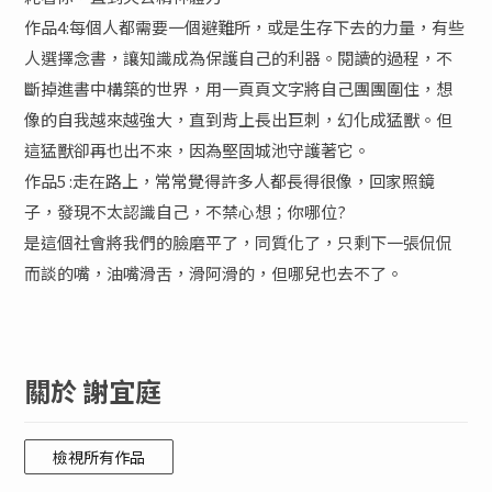
作品4:每個人都需要一個避難所，或是生存下去的力量，有些
人選擇念書，讓知識成為保護自己的利器。閱讀的過程，不
斷掉進書中構築的世界，用一頁頁文字將自己團團圍住，想
像的自我越來越強大，直到背上長出巨刺，幻化成猛獸。但
這猛獸卻再也出不來，因為堅固城池守護著它。
作品5 :走在路上，常常覺得許多人都長得很像，回家照鏡
子，發現不太認識自己，不禁心想；你哪位?
是這個社會將我們的臉磨平了，同質化了，只剩下一張侃侃
而談的嘴，油嘴滑舌，滑阿滑的，但哪兒也去不了。
關於 謝宜庭
檢視所有作品