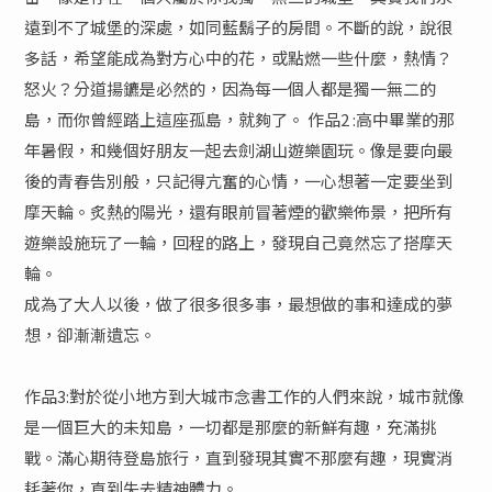
遠到不了城堡的深處，如同藍鬍子的房間。不斷的說，說很
多話，希望能成為對方心中的花，或點燃一些什麼，熱情？
怒火？分道揚鑣是必然的，因為每一個人都是獨一無二的
島，而你曾經踏上這座孤島，就夠了。 作品2 :高中畢業的那
年暑假，和幾個好朋友一起去劍湖山遊樂園玩。像是要向最
後的青春告別般，只記得亢奮的心情，一心想著一定要坐到
摩天輪。炙熱的陽光，還有眼前冒著煙的歡樂佈景，把所有
遊樂設施玩了一輪，回程的路上，發現自己竟然忘了搭摩天
輪。
成為了大人以後，做了很多很多事，最想做的事和達成的夢
想，卻漸漸遺忘。
作品3:對於從小地方到大城市念書工作的人們來說，城市就像
是一個巨大的未知島，一切都是那麼的新鮮有趣，充滿挑
戰。滿心期待登島旅行，直到發現其實不那麼有趣，現實消
耗著你，直到失去精神體力。