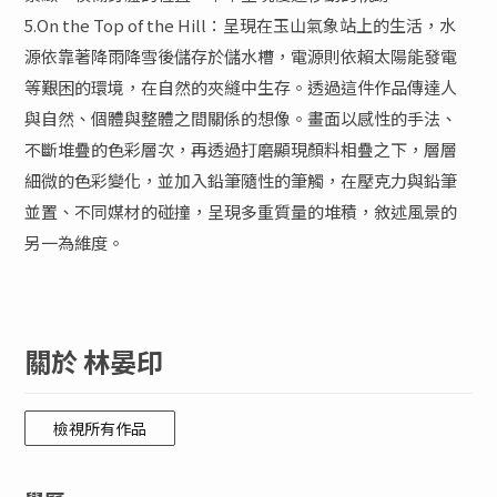
5.On the Top of the Hill：呈現在玉山氣象站上的生活，水
源依靠著降雨降雪後儲存於儲水槽，電源則依賴太陽能發電
等艱困的環境，在自然的夾縫中生存。透過這件作品傳達人
與自然、個體與整體之間關係的想像。畫面以感性的手法、
不斷堆疊的色彩層次，再透過打磨顯現顏料相疊之下，層層
細微的色彩變化，並加入鉛筆隨性的筆觸，在壓克力與鉛筆
並置、不同媒材的碰撞，呈現多重質量的堆積，敘述風景的
另一為維度。
關於 林晏印
檢視所有作品