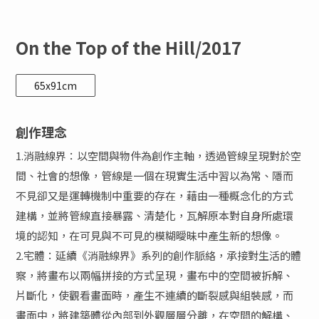
On the Top of the Hill/2017
65x91cm
創作理念
1.消融線界：以空間與物件為創作主軸，透過管線呈現對於空
間、社會的想像，管線是一個在現實生活中習以為常、隱而
不見卻又是運轉機制中重要的存在，藉由一種概念化的方式
建構，並將管線直接暴露、清楚化，瓦解原本對自身所處環
境的認知，在可見與不可見的模糊曖昧中產生新的想像。
2.宅體：延續《消融線界》系列的創作脈絡，承接對生活的體
察，將畫布以兩幅拼接的方式呈現，畫布中的空間被拆解、
片斷化，使觀看畫面時，產生不連續的斷裂感與組裝感，而
畫面中，將建築體從內部到外觀層層分離，在空間的解構、