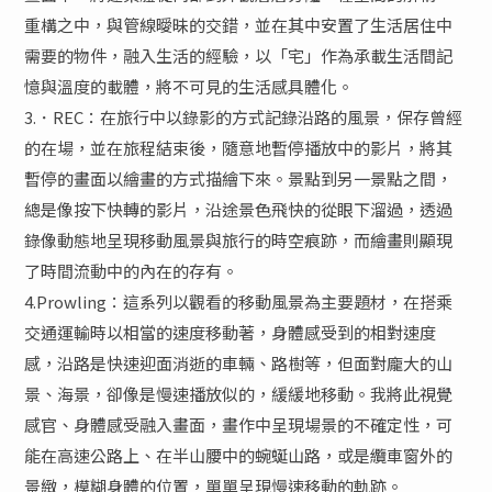
重構之中，與管線曖昧的交錯，並在其中安置了生活居住中
需要的物件，融入生活的經驗，以「宅」作為承載生活間記
憶與溫度的載體，將不可見的生活感具體化。
3.．REC：在旅行中以錄影的方式記錄沿路的風景，保存曾經
的在場，並在旅程結束後，隨意地暫停播放中的影片，將其
暫停的畫面以繪畫的方式描繪下來。景點到另一景點之間，
總是像按下快轉的影片，沿途景色飛快的從眼下溜過，透過
錄像動態地呈現移動風景與旅行的時空痕跡，而繪畫則顯現
了時間流動中的內在的存有。
4.Prowling：這系列以觀看的移動風景為主要題材，在搭乘
交通運輸時以相當的速度移動著，身體感受到的相對速度
感，沿路是快速迎面消逝的車輛、路樹等，但面對龐大的山
景、海景，卻像是慢速播放似的，緩緩地移動。我將此視覺
感官、身體感受融入畫面，畫作中呈現場景的不確定性，可
能在高速公路上、在半山腰中的蜿蜒山路，或是纜車窗外的
景緻，模糊身體的位置，單單呈現慢速移動的軌跡。