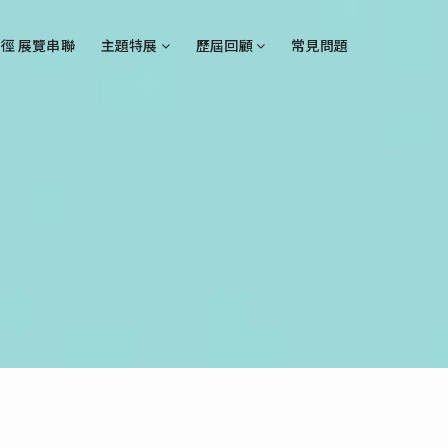
徑 展覽串聯
主題特展
歷屆回顧
常見問題