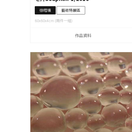
徐嘒壎
藝術特展區
60x60x4cm (兩件一組)
作品資料