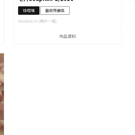
徐嘒壎
藝術特展區
60x60x4cm (兩件一組)
作品資料