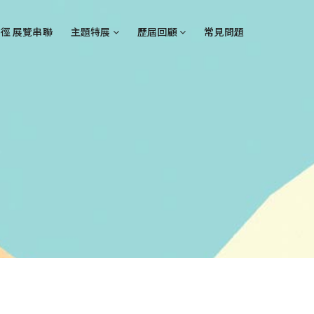
徑 展覽串聯
主題特展
歷屆回顧
常見問題