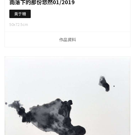
作品資料
雨落下的那份悠然01/2019
黃于珊
50x72.5cm
作品資料