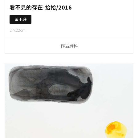
作品資料
看不見的存在-拾拾/2016
黃于珊
27x22cm
作品資料