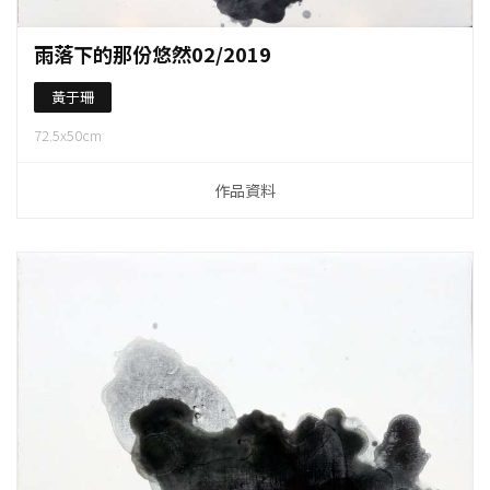
作品資料
雨落下的那份悠然02/2019
黃于珊
72.5x50cm
作品資料