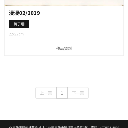
作品資料
漫漫02/2019
黃于珊
22x27cm
作品資料
上一頁
1
下一頁
© 高雄漾藝術博覽會 地址：台灣 高雄市鹽埕區大勇路1號 電話：(07)521-4899