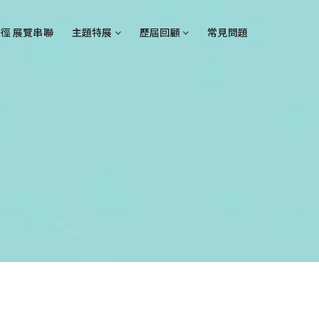
徑 展覽串聯
主題特展
歷屆回顧
常見問題