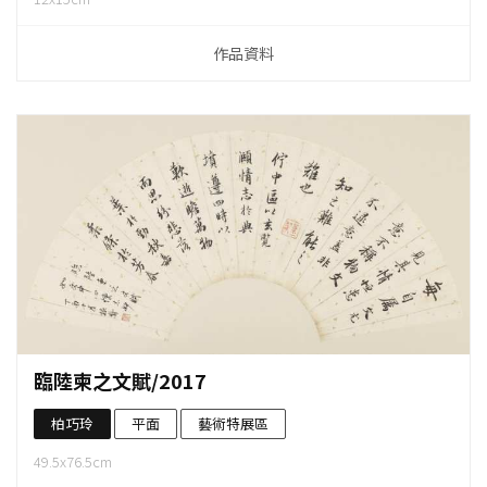
作品資料
作品資料
臨陸柬之文賦/2017
柏巧玲
平面
藝術特展區
49.5x76.5cm