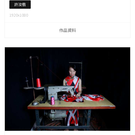
許汝翡
1920x1080
作品資料