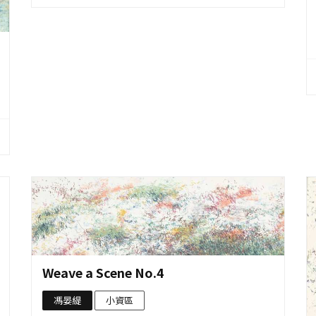
作品資料
Weave a Scene No.4
馮晏緹
小資區