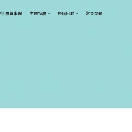
徑 展覽串聯
主題特展
歷屆回顧
常見問題