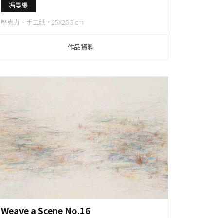
馮晏緹
壓克力、手工紙，25X26.5 cm
作品資料
作品資料
Weave a Scene No.16