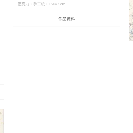
壓克力、手工紙，15X47 cm
作品資料