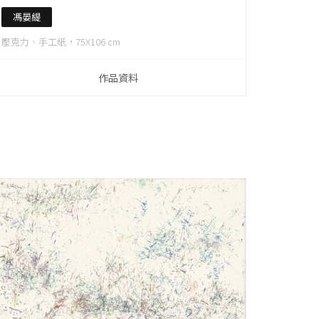
馮晏緹
壓克力、手工紙，75X106 cm
作品資料